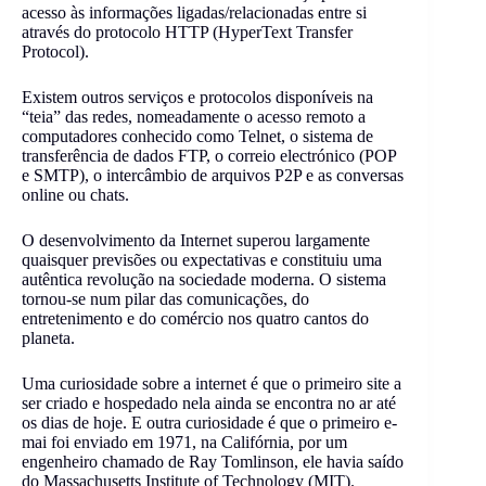
acesso às informações ligadas/relacionadas entre si
através do protocolo HTTP (HyperText Transfer
Protocol).
Existem outros serviços e protocolos disponíveis na
“teia” das redes, nomeadamente o acesso remoto a
computadores conhecido como Telnet, o sistema de
transferência de dados FTP, o correio electrónico (POP
e SMTP), o intercâmbio de arquivos P2P e as conversas
online ou chats.
O desenvolvimento da Internet superou largamente
quaisquer previsões ou expectativas e constituiu uma
autêntica revolução na sociedade moderna. O sistema
tornou-se num pilar das comunicações, do
entretenimento e do comércio nos quatro cantos do
planeta.
Uma curiosidade sobre a internet é que o primeiro site a
ser criado e hospedado nela ainda se encontra no ar até
os dias de hoje. E outra curiosidade é que o primeiro e-
mai foi enviado em 1971, na Califórnia, por um
engenheiro chamado de Ray Tomlinson, ele havia saído
do Massachusetts Institute of Technology (MIT).