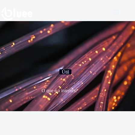
Pular
para
o
conteúdo
Útil
O que é a internet?